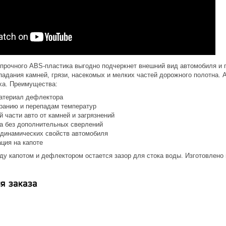
 прочного ABS-пластика выгодно подчеркнет внешний вид автомобиля и п
опадания камней, грязи, насекомых и мелких частей дорожного полотна
ха. Преимущества:
атериал дефлектора
оранию и перепадам температур
 части авто от камней и загрязнений
ка без дополнительных сверлений
динамических свойств автомобиля
ция на капоте
у капотом и дефлектором остается зазор для стока воды. Изготовлено 
я заказа