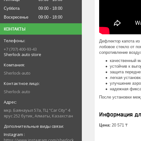
Суббота
09:00
18:00
Воскресенье
09:00
18:00
КОНТАКТЫ
Дефлектор капота из
лобовое стекло от п
+7 (707) 400-93-43
сопротивление возду
Sherlock auto store
качественный м
устойчив к выг
защита передней
Sherlock-auto
легкая установ
улучшение аэро
надежная фикса
Sherlock auto
После установки межд
мкр. Баянауыл 57а, ТЦ "Car Сity" 4
Информация дл
ярус 252 бутик, Алматы, Казахстан
Цена:
20 571 ₸
Instagram
https://www.instagram.com/sherlock_auto_store