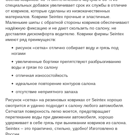
специальных добавок увеличивает срок их службы в отличие
от ковриков, которые сделаны из низкокачественных
материалов. Коврики Seintex прочные и эластичные.
Маленькие шипы с обратной стороны ковриков обеспечивают
надёжную фиксацию и не дают скользить по салону, не
доставляя дискомфорта водителю. Коврики фирмы Seintex
имеют ряд преимуществ:
рисунок «сетка» отлично собирает воду и грязь под
ногами
увеличенные бортики препятствуют разбрызгиванию
воды и грязи по салону
отличная износостойкость
идеальное повторение контуров салона
отсутствие неприятного запаха
Рисунок «сетка» на резиновых ковриках от Seintex хорошо
смотрится и удачно подходит к салону любого автомобиля.
Сетчатая поверхность легко моется, предотвращает
перетекание воды при движении автомобиля, хорошо
удерживает в себе грязь при вынимании ковриков из салона.
Seintex – это практично, стильно, удобно! Изготовлено в
России.