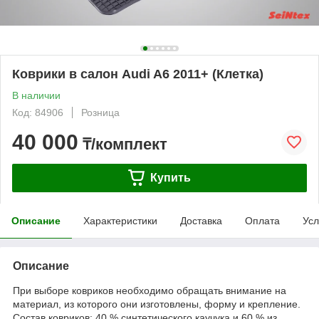
Коврики в салон Audi A6 2011+ (Клетка)
В наличии
Код: 84906
Розница
40 000
₸/комплект
Купить
Описание
Характеристики
Доставка
Оплата
Усл
Описание
При выборе ковриков необходимо обращать внимание на
материал, из которого они изготовлены, форму и крепление.
Состав ковриков: 40 % синтетического каучука и 60 % из