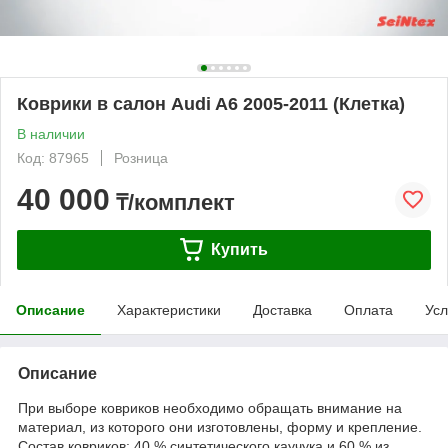
Коврики в салон Audi A6 2005-2011 (Клетка)
В наличии
Код: 87965
Розница
40 000
₸/комплект
Купить
Описание
Характеристики
Доставка
Оплата
Усл
Описание
При выборе ковриков необходимо обращать внимание на
материал, из которого они изготовлены, форму и крепление.
Состав ковриков: 40 % синтетического каучука и 60 % из