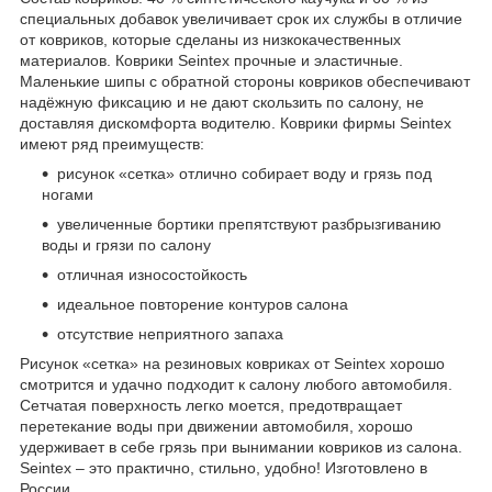
специальных добавок увеличивает срок их службы в отличие
от ковриков, которые сделаны из низкокачественных
материалов. Коврики Seintex прочные и эластичные.
Маленькие шипы с обратной стороны ковриков обеспечивают
надёжную фиксацию и не дают скользить по салону, не
доставляя дискомфорта водителю. Коврики фирмы Seintex
имеют ряд преимуществ:
рисунок «сетка» отлично собирает воду и грязь под
ногами
увеличенные бортики препятствуют разбрызгиванию
воды и грязи по салону
отличная износостойкость
идеальное повторение контуров салона
отсутствие неприятного запаха
Рисунок «сетка» на резиновых ковриках от Seintex хорошо
смотрится и удачно подходит к салону любого автомобиля.
Сетчатая поверхность легко моется, предотвращает
перетекание воды при движении автомобиля, хорошо
удерживает в себе грязь при вынимании ковриков из салона.
Seintex – это практично, стильно, удобно! Изготовлено в
России.