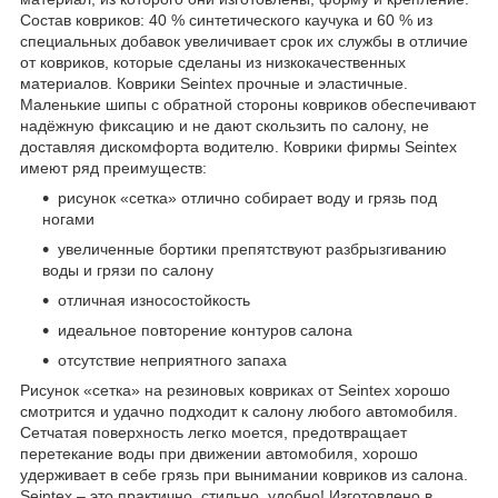
Состав ковриков: 40 % синтетического каучука и 60 % из
специальных добавок увеличивает срок их службы в отличие
от ковриков, которые сделаны из низкокачественных
материалов. Коврики Seintex прочные и эластичные.
Маленькие шипы с обратной стороны ковриков обеспечивают
надёжную фиксацию и не дают скользить по салону, не
доставляя дискомфорта водителю. Коврики фирмы Seintex
имеют ряд преимуществ:
рисунок «сетка» отлично собирает воду и грязь под
ногами
увеличенные бортики препятствуют разбрызгиванию
воды и грязи по салону
отличная износостойкость
идеальное повторение контуров салона
отсутствие неприятного запаха
Рисунок «сетка» на резиновых ковриках от Seintex хорошо
смотрится и удачно подходит к салону любого автомобиля.
Сетчатая поверхность легко моется, предотвращает
перетекание воды при движении автомобиля, хорошо
удерживает в себе грязь при вынимании ковриков из салона.
Seintex – это практично, стильно, удобно! Изготовлено в