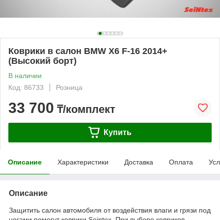
Коврики в салон BMW X6 F-16 2014+
(Высокий борт)
В наличии
Код: 86733
Розница
33 700
₸/комплект
Купить
Описание
Характеристики
Доставка
Оплата
Усл
Описание
Защитить салон автомобиля от воздействия влаги и грязи под
ногами помогут коврики Seintex. При выборе ковриков