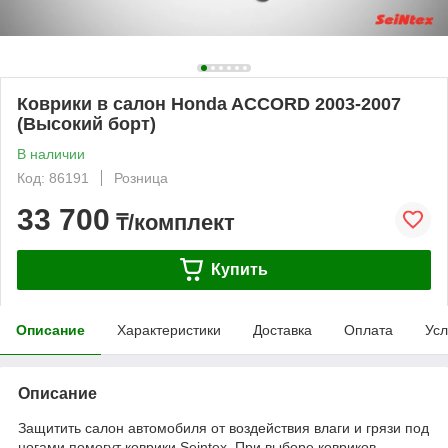
Коврики в салон Honda ACCORD 2003-2007
(Высокий борт)
В наличии
Код: 86191
Розница
33 700
₸/комплект
Купить
Описание
Характеристики
Доставка
Оплата
Усл
Описание
Защитить салон автомобиля от воздействия влаги и грязи под
ногами помогут коврики Seintex. При выборе ковриков