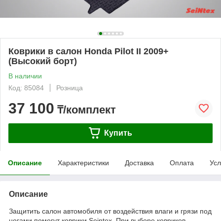
Коврики в салон Honda Pilot II 2009+
(Высокий борт)
В наличии
Код: 85084
Розница
37 100
₸/комплект
Купить
Описание
Характеристики
Доставка
Оплата
Усл
Описание
Защитить салон автомобиля от воздействия влаги и грязи под
ногами помогут коврики Seintex. При выборе ковриков