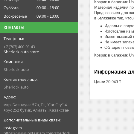
Коврик в багажник U
Материал изделия про
Суббота
09:00
18:00
Предназначен для защ
Воскресенье
09:00
18:00
в багажнике так, что
Идеально подхо
КОНТАКТЫ
Изготовлен из м
Имеет высокий б
Не имеет запах
+7 (707) 400-93-43
Обладает повыш
Sherlock auto store
Коврик в багажник Un
Sherlock-auto
Информация дл
Цена:
20 949 ₸
Sherlock auto
мкр. Баянауыл 57а, ТЦ "Car Сity" 4
ярус 252 бутик, Алматы, Казахстан
Instagram
https://www.instagram.com/sherlock_auto_store