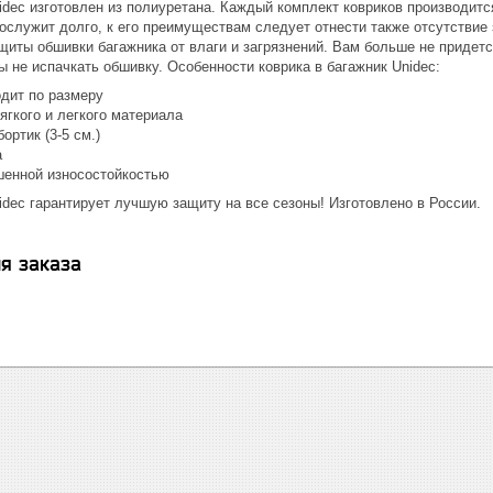
nidec изготовлен из полиуретана. Каждый комплект ковриков производи
служит долго, к его преимуществам следует отнести также отсутствие з
иты обшивки багажника от влаги и загрязнений. Вам больше не придется
бы не испачкать обшивку. Особенности коврика в багажник Unidec:
дит по размеру
ягкого и легкого материала
ортик (3-5 см.)
а
енной износостойкостью
idec гарантирует лучшую защиту на все сезоны! Изготовлено в России.
я заказа