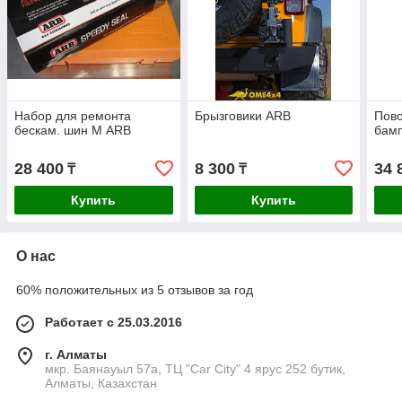
Набор для ремонта
Брызговики ARB
Пово
бескам. шин М ARB
бам
28 400
8 300
34 
₸
₸
Купить
Купить
О нас
60% положительных из 5 отзывов за год
Работает с 25.03.2016
г. Алматы
мкр. Баянауыл 57а, ТЦ "Car Сity" 4 ярус 252 бутик,
Алматы, Казахстан