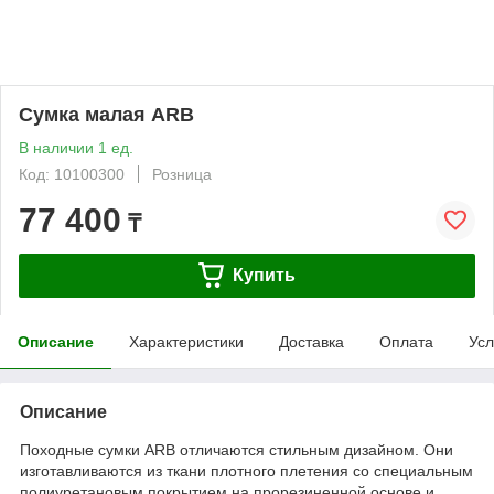
Сумка малая ARB
В наличии 1 ед.
Код: 10100300
Розница
77 400
₸
Купить
Описание
Характеристики
Доставка
Оплата
Усл
Описание
Походные сумки ARB отличаются стильным дизайном. Они
изготавливаются из ткани плотного плетения со специальным
полиуретановым покрытием на прорезиненной основе и