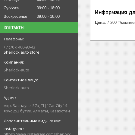
Суббота
09:00
18:00
Информация дл
Воскресенье
09:00
18:00
Цена:
7 200 ₸/компле
КОНТАКТЫ
+7 (707) 400-93-43
Sherlock auto store
Sherlock-auto
Sherlock auto
мкр. Баянауыл 57а, ТЦ "Car Сity" 4
ярус 252 бутик, Алматы, Казахстан
Instagram
https://www.instagram.com/sherlock_auto_store