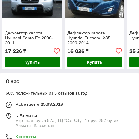
Дефлектор капота
Дефлектор капота
Деф
Hyundai Santa Fe 2006-
Hyundai Tucson/ IX35
Hyun
2011
2009-2014
17 236
16 036
25 
₸
₸
Купить
Купить
О нас
60% положительных из 5 отзывов за год
Работает с 25.03.2016
г. Алматы
мкр. Баянауыл 57а, ТЦ "Car Сity" 4 ярус 252 бутик,
Алматы, Казахстан
Контакты