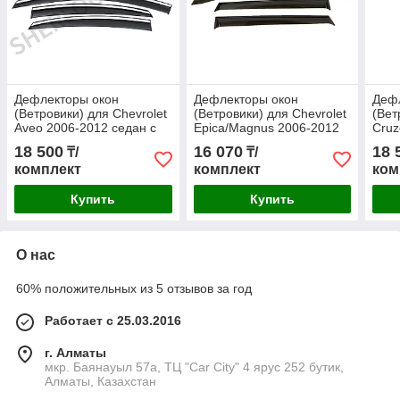
Дефлекторы окон
Дефлекторы окон
Деф
(Ветровики) для Chevrolet
(Ветровики) для Chevrolet
(Вет
Aveo 2006-2012 седан с
Epica/Magnus 2006-2012
Cruz
металлическим
седан
мет
18 500
16 070
18 
₸/
₸/
молдингом
мол
комплект
комплект
ком
Купить
Купить
О нас
60% положительных из 5 отзывов за год
Работает с 25.03.2016
г. Алматы
мкр. Баянауыл 57а, ТЦ "Car Сity" 4 ярус 252 бутик,
Алматы, Казахстан