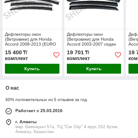
Дефлекторы окон
Дефлекторы окон
Деф
(Ветровики) для Honda
(Ветровики) для Honda
(Вет
Accord 2008-2013 (EURO
Accord 2003-2007 седан
Acco
type) с металлическим
(Euro type)
type
15 400
19 701
19 
₸/
₸/
молдингом
комплект
комплект
ком
Купить
Купить
О нас
60% положительных из 5 отзывов за год
Работает с 25.03.2016
г. Алматы
мкр. Баянауыл 57а, ТЦ "Car Сity" 4 ярус 252 бутик,
Алматы, Казахстан