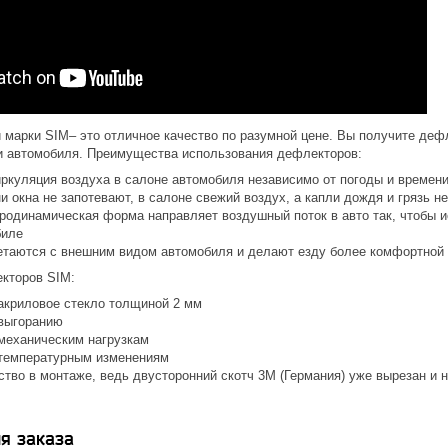
 марки SIM– это отличное качество по разумной цене. Вы получите деф
 автомобиля. Преимущества использования дефлекторов:
иркуляция воздуха в салоне автомобиля независимо от погоды и времени
 окна не запотевают, в салоне свежий воздух, а капли дождя и грязь н
родинамическая форма направляет воздушный поток в авто так, чтобы 
биле
етаются с внешним видом автомобиля и делают езду более комфортной 
кторов SIM:
акриловое стекло толщиной 2 мм
 выгоранию
 механическим нагрузкам
 температурным изменениям
бство в монтаже, ведь двусторонний скотч 3М (Германия) уже вырезан и
я заказа