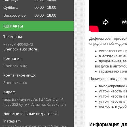
Суббота
09:00
18:00
Воскресенье
09:00
18:00
КОНТАКТЫ
Дефлекторы торговой
определенной модели
+7 (707) 400-93-43
Sherlock auto store
естественная ц
в дождливые дни
продуманная аэ
Sherlock-auto
воздуха в автомо
гармонично соч
Преимущества дефле
Sherlock auto
высокопрочное 
устойчивость к
устойчивость к
мкр. Баянауыл 57а, ТЦ "Car Сity" 4
устойчивость к
ярус 252 бутик, Алматы, Казахстан
легкость и удо
Instagram
Информация дл
https://www.instagram.com/sherlock_auto_store