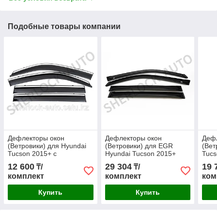
Подобные товары компании
Дефлекторы окон
Дефлекторы окон
Деф
(Ветровики) для Hyundai
(Ветровики) для EGR
(Вет
Tucson 2015+ с
Hyundai Tucson 2015+
Tucs
металлическим
12 600
29 304
19 
₸/
₸/
молдингом
комплект
комплект
ком
Купить
Купить