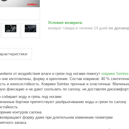
возврат товара в течение 14 дней
по догово
арактеристики
обиля от воздействия влаги и грязи под ногами помогут
коврики Seintex
о они изготовлены, форму и крепление. Состав ковриков: 40 % синтетич
сть и износостойкость. Коврики Seintex прочные и эластичные. Маленьк
ую фиксацию и не дают скользить по салону, не доставляя дискомфорт
 собирает воду и грязь под ногами
иченные бортики препятствуют разбрызгиванию воды и грязи по салону
остойкость
орение контуров салона
 возвращают форму даже при длительном изменении геометрии
иятного запаха