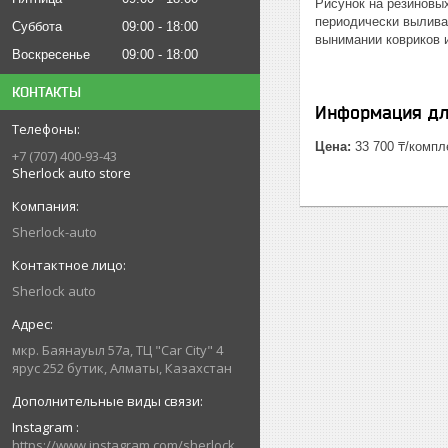
Рисунок на резиновых
периодически выливат
Суббота
09:00
18:00
вынимании ковриков и
Воскресенье
09:00
18:00
КОНТАКТЫ
Информация дл
Цена:
33 700 ₸/компл
+7 (707) 400-93-43
Sherlock auto store
Sherlock-auto
Sherlock auto
мкр. Баянауыл 57а, ТЦ "Car Сity" 4
ярус 252 бутик, Алматы, Казахстан
Instagram
https://www.instagram.com/sherlock_auto_store