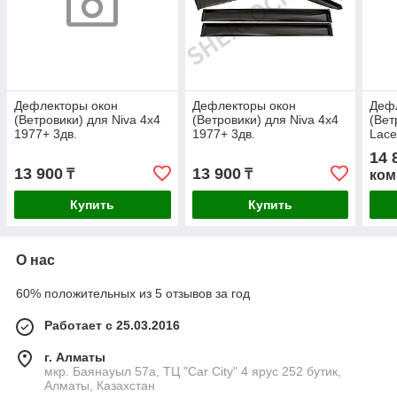
Дефлекторы окон
Дефлекторы окон
Деф
(Ветровики) для Niva 4x4
(Ветровики) для Niva 4x4
(Вет
1977+ 3дв.
1977+ 3дв.
Lace
14 
13 900
13 900
₸
₸
ком
Купить
Купить
О нас
60% положительных из 5 отзывов за год
Работает с 25.03.2016
г. Алматы
мкр. Баянауыл 57а, ТЦ "Car Сity" 4 ярус 252 бутик,
Алматы, Казахстан