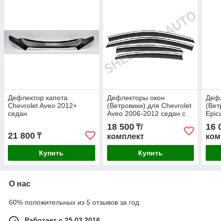
Дефлектор капота
Дефлекторы окон
Деф
Chevrolet Aveo 2012+
(Ветровики) для Chevrolet
(Вет
седан
Aveo 2006-2012 седан с
Epic
металлическим
сед
18 500
16 
₸/
молдингом
21 800
₸
комплект
ком
Купить
Купить
О нас
60% положительных из 5 отзывов за год
Работает с 25.03.2016