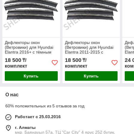
Дефлекторы окон
Дефлекторы окон
Деф
(Ветровики) для Hyundai
(Ветровики) для Hyundai
(Вет
Elantra 2016+ с тёмным
Elantra 2011-2015 с
Elan
металлическим
тёмным металлическим
мет
18 500
18 500
24 
₸/
₸/
молдингом
молдингом
мол
комплект
комплект
ком
Купить
Купить
О нас
60% положительных из 5 отзывов за год
Работает с 25.03.2016
г. Алматы
мкр. Баянауыл 57а, ТЦ "Car Сity" 4 ярус 252 бутик,