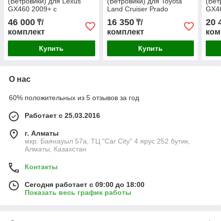
(Ветровики) для Lexus
(Ветровики) для Toyota
(Вет
GX460 2009+ с
Land Cruiser Prado
GX46
креплением OEM
150/Lexus GX 460
мет
46 000
16 350
20 
₸/
₸/
мол
комплект
комплект
ком
Купить
Купить
О нас
60% положительных из 5 отзывов за год
Работает с 25.03.2016
г. Алматы
мкр. Баянауыл 57а, ТЦ "Car Сity" 4 ярус 252 бутик,
Алматы, Казахстан
Контакты
Сегодня работает с 09:00 до 18:00
Показать весь график работы