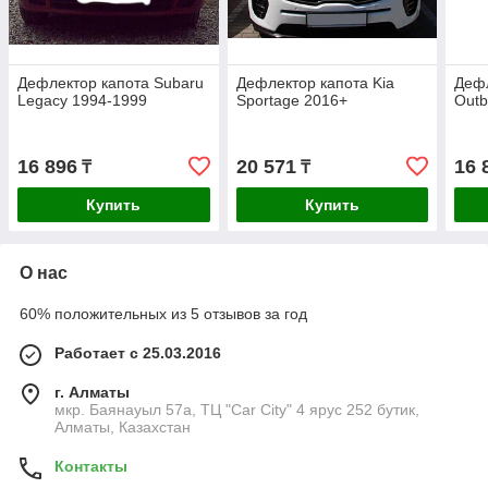
Дефлектор капота Subaru
Дефлектор капота Kia
Дефл
Legacy 1994-1999
Sportage 2016+
Outb
16 896
20 571
16 
₸
₸
Купить
Купить
О нас
60% положительных из 5 отзывов за год
Работает с 25.03.2016
г. Алматы
мкр. Баянауыл 57а, ТЦ "Car Сity" 4 ярус 252 бутик,
Алматы, Казахстан
Контакты