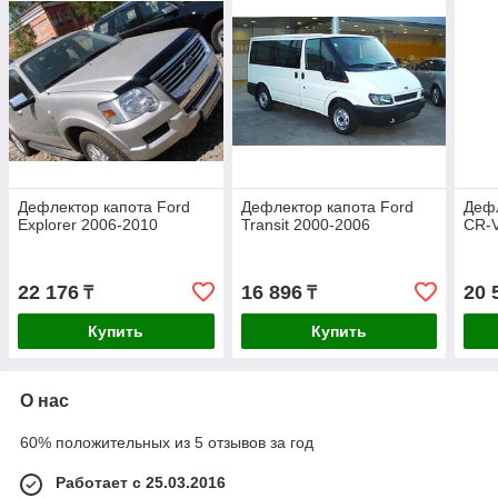
Дефлектор капота Ford
Дефлектор капота Ford
Дефл
Explorer 2006-2010
Transit 2000-2006
CR-V
22 176
16 896
20 
₸
₸
Купить
Купить
О нас
60% положительных из 5 отзывов за год
Работает с 25.03.2016