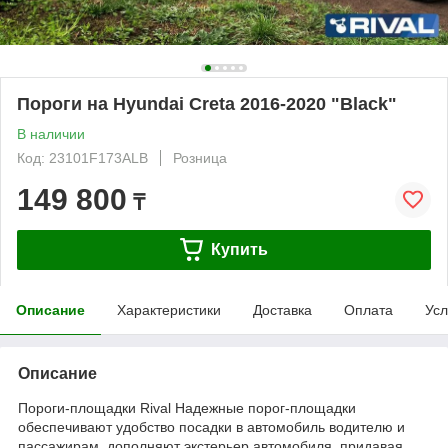
Пороги на Hyundai Creta 2016-2020 "Black"
В наличии
Код: 23101F173ALB
Розница
149 800
₸
Купить
Описание
Характеристики
Доставка
Оплата
Усл
Описание
Пороги-площадки Rival Надежные порог-площадки
обеспечивают удобство посадки в автомобиль водителю и
пассажирам, дополняют экстерьер автомобиля, придавая