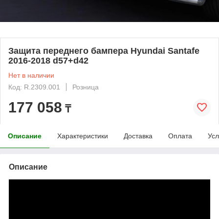
Защита переднего бампера Hyundai Santafe
2016-2018 d57+d42
Нет в наличии
Код: R.2309.001
Розница
177 058
₸
Описание
Характеристики
Доставка
Оплата
Усл
Описание