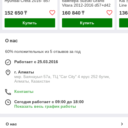
Hyundai Creta 2016- d57
бампера Suzuki Grand
Kia 
Vitara 2012-2016 d57+d42
Line
152 650
160 840
136
₸
₸
Купить
Купить
О нас
60% положительных из 5 отзывов за год
Работает с 25.03.2016
г. Алматы
мкр. Баянауыл 57а, ТЦ "Car Сity" 4 ярус 252 бутик,
Алматы, Казахстан
Контакты
Сегодня работает с 09:00 до 18:00
Показать весь график работы
О нас