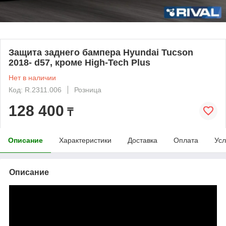
Защита заднего бампера Hyundai Tucson
2018- d57, кроме High-Tech Plus
Нет в наличии
Код: R.2311.006
Розница
128 400
₸
Описание
Характеристики
Доставка
Оплата
Усл
Описание