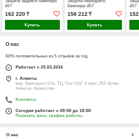
Защита заднего бампера
Защита переднего
Защи
d57
бампера d57
d57
162 220
156 212
152
₸
₸
Купить
Купить
О нас
60% положительных из 5 отзывов за год
Работает с 25.03.2016
г. Алматы
мкр. Баянауыл 57а, ТЦ "Car Сity" 4 ярус 252 бутик,
Алматы, Казахстан
Контакты
Сегодня работает с 09:00 до 18:00
Показать весь график работы
О нас