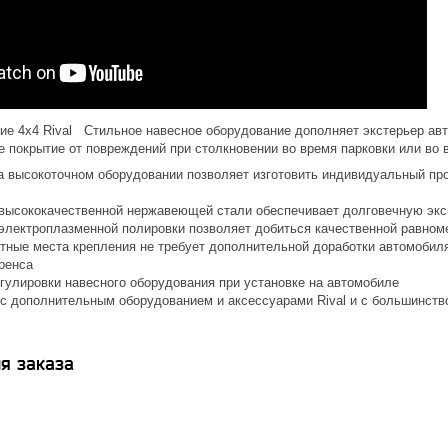
ие 4x4 Rival Стильное навесное оборудование дополняет экстерьер ав
е покрытие от повреждений при столкновении во время парковки или во
а высокоточном оборудовании позволяет изготовить индивидуальный про
высококачественной нержавеющей стали обеспечивает долговечную эк
электроплазменной полировки позволяет добиться качественной равном
атные места крепления не требует дополнительной доработки автомобил
ренса
гулировки навесного оборудования при установке на автомобиле
с дополнительным оборудованием и аксессуарами Rival и с большинств
я заказа