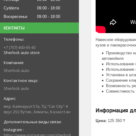
Суббота
09:00
18:00
Воскресенье
09:00
18:00
КОНТАКТЫ
Навесное оборудован
кузов и лакокрасочно
+7 (707) 400-93-43
Sherlock auto store
Производство н
автомобиля
Использование 
Использование 
Sherlock-auto
Установка в шт
Сохранение кли
Возможность ре
Sherlock auto
Совместимость 
мкр. Баянауыл 57а, ТЦ "Car Сity" 4
Информация дл
ярус 252 бутик, Алматы, Казахстан
Цена:
125 350 ₸
Instagram
https://www.instagram.com/sherlock_auto_store