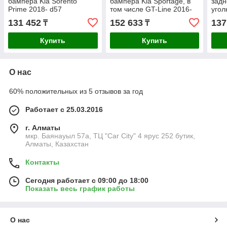
бампера Kia Sorento
бампера Kia Sportage, в
задн
Prime 2018- d57
том числе GT-Line 2016-
угол
d57
131 452
152 633
137
₸
₸
Купить
Купить
О нас
60% положительных из 5 отзывов за год
Работает с 25.03.2016
г. Алматы
мкр. Баянауыл 57а, ТЦ "Car Сity" 4 ярус 252 бутик,
Алматы, Казахстан
Контакты
Сегодня работает с 09:00 до 18:00
Показать весь график работы
О нас