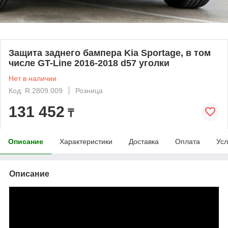
Защита заднего бампера Kia Sportage, в том
числе GT-Line 2016-2018 d57 уголки
Нет в наличии
Код: R.2809.009
Розница
131 452
₸
Описание
Характеристики
Доставка
Оплата
Усл
Описание