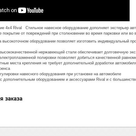
ие 4x4 Rival Стильное навесное оборудование дополняет экстерьер ав
е покрытие от повреждений при столкновении во время парковки или во
а высокоточном оборудовании позволяет изготовить индивидуальный про
высококачественной нержавеющей стали обеспечивает долговечную эк
электроплазменной полировки позволяет добиться качественной равном
атные места крепления не требует дополнительной доработки автомобил
ренса
гулировки навесного оборудования при установке на автомобиле
с дополнительным оборудованием и аксессуарами Rival и с большинств
я заказа