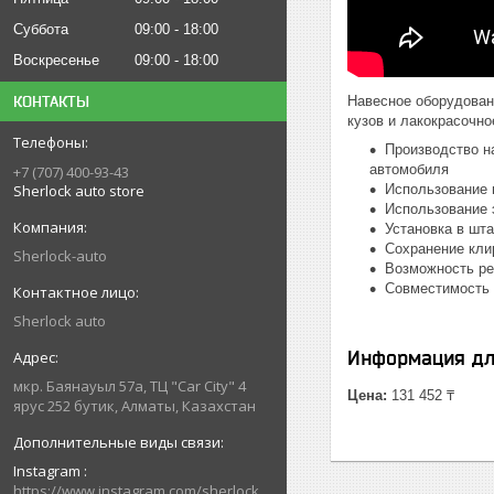
Суббота
09:00
18:00
Воскресенье
09:00
18:00
КОНТАКТЫ
Навесное оборудован
кузов и лакокрасочно
Производство н
автомобиля
+7 (707) 400-93-43
Sherlock auto store
Использование 
Использование 
Установка в шт
Сохранение кли
Sherlock-auto
Возможность ре
Совместимость 
Sherlock auto
Информация дл
мкр. Баянауыл 57а, ТЦ "Car Сity" 4
Цена:
131 452 ₸
ярус 252 бутик, Алматы, Казахстан
Instagram
https://www.instagram.com/sherlock_auto_store