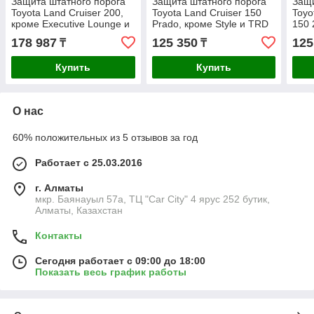
Защита штатного порога
Защита штатного порога
Защи
Toyota Land Cruiser 200,
Toyota Land Cruiser 150
Toyo
кроме Executive Lounge и
Prado, кроме Style и TRD
150 
TRD 2015- d57
2017- d42
178 987
125 350
125
₸
₸
Купить
Купить
О нас
60% положительных из 5 отзывов за год
Работает с 25.03.2016
г. Алматы
мкр. Баянауыл 57а, ТЦ "Car Сity" 4 ярус 252 бутик,
Алматы, Казахстан
Контакты
Сегодня работает с 09:00 до 18:00
Показать весь график работы