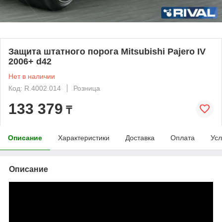
Защита штатного порога Mitsubishi Pajero IV
2006+ d42
Нет в наличии
Код: R.4002.014
Розница
133 379
₸
Описание
Характеристики
Доставка
Оплата
Усл
Описание