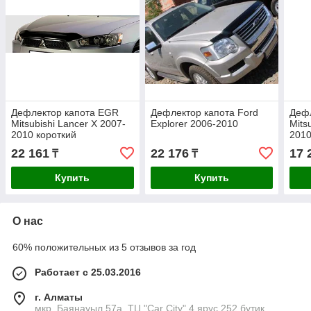
Дефлектор капота EGR
Дефлектор капота Ford
Дефл
Mitsubishi Lancer X 2007-
Explorer 2006-2010
Mits
2010 короткий
201
22 161
22 176
17 
₸
₸
Купить
Купить
О нас
60% положительных из 5 отзывов за год
Работает с 25.03.2016
г. Алматы
мкр. Баянауыл 57а, ТЦ "Car Сity" 4 ярус 252 бутик,