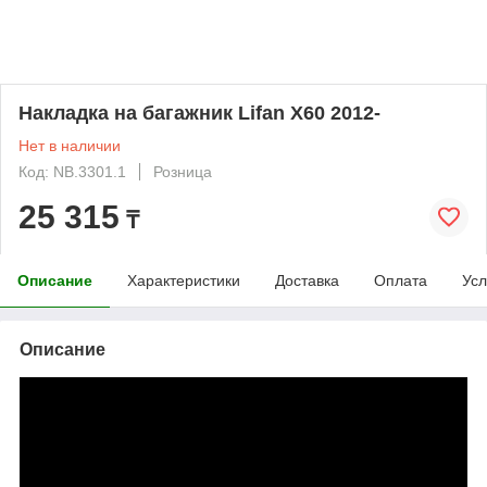
Накладка на багажник Lifan X60 2012-
Нет в наличии
Код: NB.3301.1
Розница
25 315
₸
Описание
Характеристики
Доставка
Оплата
Усл
Описание