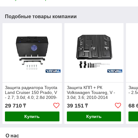
Подобные товары компании
Защита радиатора Toyota
Защита КПП + РК
Защи
Land Cruiser 150 Prado, V
Volkswagen Touareg, V -
- 2.
- 2.7; 3.0d; 4.0; 2.8d 2009-
3.0d; 3.6; 2010-2014
2013
29 710
39 151
68 
₸
₸
Купить
Купить
О нас