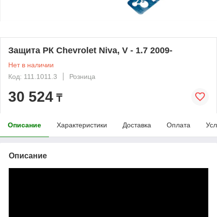
Защита РК Chevrolet Niva, V - 1.7 2009-
Нет в наличии
Код: 111.1011.3
Розница
30 524
₸
Описание
Характеристики
Доставка
Оплата
Усл
Описание