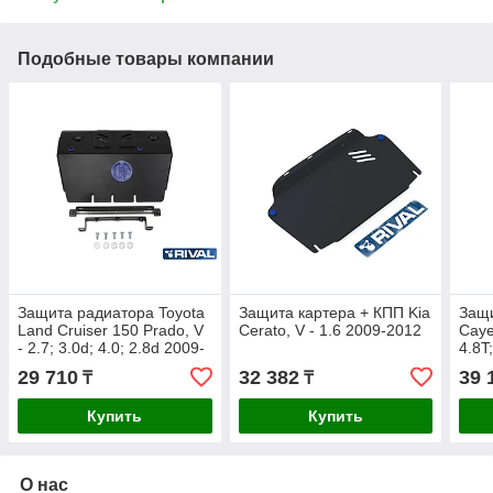
Подобные товары компании
Защита радиатора Toyota
Защита картера + КПП Kia
Защи
Land Cruiser 150 Prado, V
Cerato, V - 1.6 2009-2012
Caye
- 2.7; 3.0d; 4.0; 2.8d 2009-
4.8T
2013
29 710
32 382
39 
₸
₸
Купить
Купить
О нас