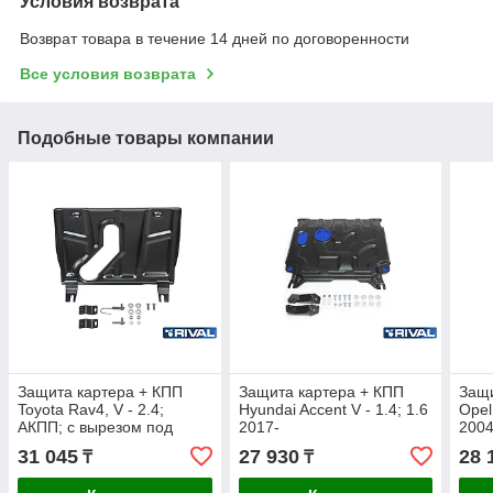
Условия возврата
Возврат товара в течение 14 дней по договоренности
Все условия возврата
Подобные товары компании
Защита картера + КПП
Защита картера + КПП
Защи
Toyota Rav4, V - 2.4;
Hyundai Accent V - 1.4; 1.6
Opel 
АКПП; с вырезом под
2017-
2004
глушитель 2010-2013
31 045
27 930
28 
₸
₸