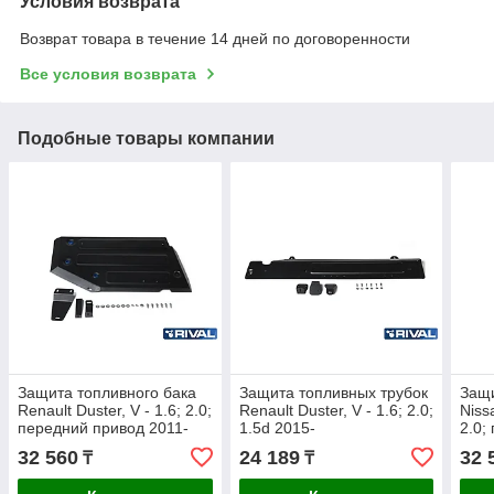
Условия возврата
Возврат товара в течение 14 дней по договоренности
Все условия возврата
Подобные товары компании
Защита топливного бака
Защита топливных трубок
Защи
Renault Duster, V - 1.6; 2.0;
Renault Duster, V - 1.6; 2.0;
Niss
передний привод 2011-
1.5d 2015-
2.0;
2015
2016
32 560
24 189
32 
₸
₸