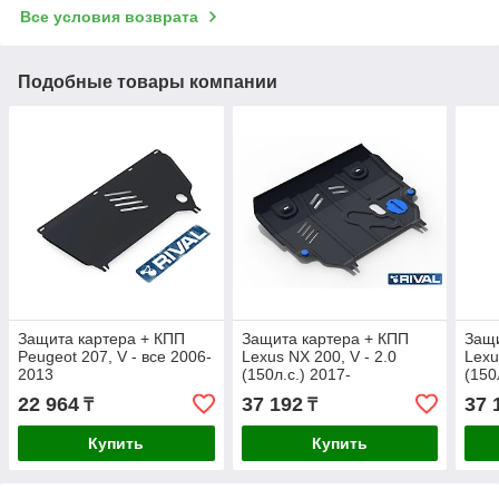
Все условия возврата
Подобные товары компании
Защита картера + КПП
Защита картера + КПП
Защи
Peugeot 207, V - все 2006-
Lexus NX 200, V - 2.0
Lexu
2013
(150л.с.) 2017-
(150
22 964
37 192
37 
₸
₸
Купить
Купить