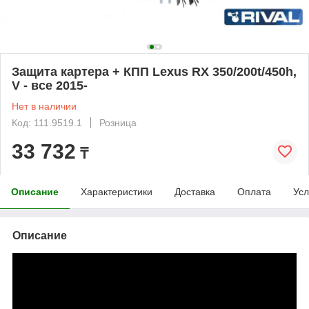
Защита картера + КПП Lexus RX 350/200t/450h,
V - все 2015-
Нет в наличии
Код: 111.9519.1
Розница
33 732
₸
Описание
Характеристики
Доставка
Оплата
Усл
Описание