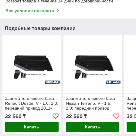
Возврат товара в течение 14 дней по договоренности
Все условия возврата
Подобные товары компании
Защита топливного бака
Защита топливного бака
Защи
Renault Duster, V - 1.6; 2.0;
Nissan Terrano, V - 1.6;
Renau
передний привод 2011-
2.0; передний привод
пере
2015
2016-
32 560
32 560
32 
₸
₸
Купить
Купить