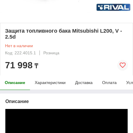
Защита топливного бака Mitsubishi L200, V -
2.5d
Нет в наличии
Код: 222.4015.1
Розница
71 998
₸
Описание
Характеристики
Доставка
Оплата
Усл
Описание