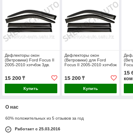
Дефлекторы окон
Дефлекторы окон
Деф
(Ветровики) Ford Focus II
(Ветровики) для Ford
(Вет
2005-2010 хэтчбэк 3дв.
Focus II 2005-2010 хэтчбэк
Focu
3дв.
унив
15 
15 200
15 200
₸
₸
ком
Купить
Купить
О нас
60% положительных из 5 отзывов за год
Работает с 25.03.2016