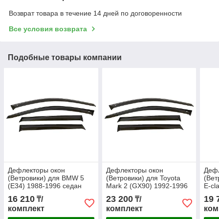
Возврат товара в течение 14 дней по договоренности
Все условия возврата
Подобные товары компании
Дефлекторы окон
Дефлекторы окон
Деф
(Ветровики) для BMW 5
(Ветровики) для Toyota
(Вет
(E34) 1988-1996 седан
Mark 2 (GX90) 1992-1996
E-cl
(4 части)
унив
16 210
23 200
19 
₸/
₸/
комплект
комплект
ком