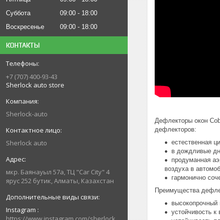
Суббота
09:00
18:00
Воскресенье
09:00
18:00
КОНТАКТЫ
+7 (707) 400-93-43
Sherlock auto store
Sherlock-auto
Дефлекторы окон Cob
дефлекторов:
Sherlock auto
естественная ц
в дождливые дни
продуманная аэ
воздуха в автомо
мкр. Баянауыл 57а, ТЦ "Car Сity" 4
гармонично соч
ярус 252 бутик, Алматы, Казахстан
Преимущества дефлек
высокопрочный 
Instagram
устойчивость к
https://www.instagram.com/sherlock_auto_store