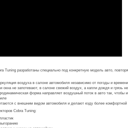
ra Tuning разработаны специально под конкретную модель авто, повтор
иркуляция воздуха в салоне автомобиля независимо от погоды и времени
 окна не запотевают, в салоне свежий воздух, а капли дождя и грязь н
родинамическая форма направляет воздушный поток в авто так, чтобы 
биле
етаются с внешним видом автомобиля и делают езду более комфортной 
торов Cobra Tuning:
пластик
 выгоранию