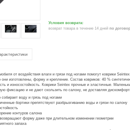
возврат товара в течение 14 дней
по догово
арактеристики
обиля от воздействия влаги и грязи под ногами помогут коврики Seinte
о они изготовлены, форму и крепление. Состав ковриков: 40 % синтетич
сть и износостойкость. Коврики Seintex прочные и эластичные. Маленьк
ую фиксацию и не дают скользить по салону, не доставляя дискомфорт
 собирает воду и грязь под ногами
иченные бортики препятствуют разбрызгиванию воды и грязи по салону
остойкость
орение контуров салона
 возвращают форму даже при длительном изменении геометрии
иятного запаха