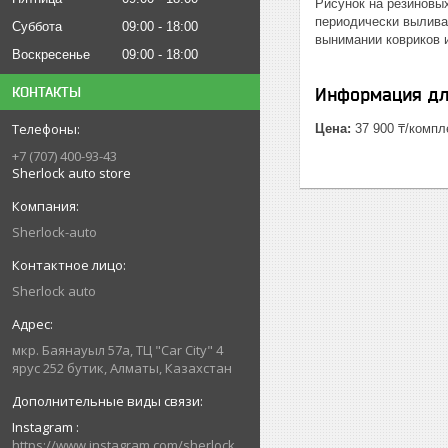
Рисунок на резиновых
периодически выливат
Суббота
09:00
18:00
вынимании ковриков и
Воскресенье
09:00
18:00
КОНТАКТЫ
Информация дл
Цена:
37 900 ₸/компл
+7 (707) 400-93-43
Sherlock auto store
Sherlock-auto
Sherlock auto
мкр. Баянауыл 57а, ТЦ "Car Сity" 4
ярус 252 бутик, Алматы, Казахстан
Instagram
https://www.instagram.com/sherlock_auto_store