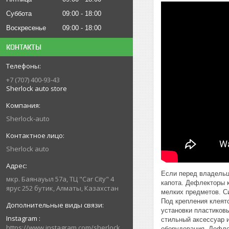
Суббота
09:00
18:00
Воскресенье
09:00
18:00
КОНТАКТЫ
+7 (707) 400-93-43
Sherlock auto store
Sherlock-auto
Sherlock auto
Если перед владельце
мкр. Баянауыл 57а, ТЦ "Car Сity" 4
капота. Дефлекторы к
ярус 252 бутик, Алматы, Казахстан
мелких предметов. С
Под крепления клеят
установки пластиков
Instagram
стильный аксессуар 
https://www.instagram.com/sherlock_auto_store
оборудования. Дефле