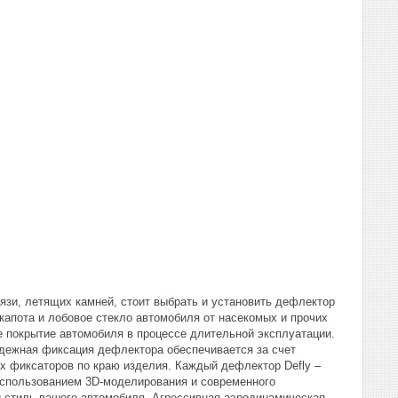
рязи, летящих камней, стоит выбрать и установить дефлектор
 капота и лобовое стекло автомобиля от насекомых и прочих
 покрытие автомобиля в процессе длительной эксплуатации.
адежная фиксация дефлектора обеспечивается за счет
ых фиксаторов по краю изделия. Каждый дефлектор Defly –
использованием 3D-моделирования и современного
 стиль вашего автомобиля. Агрессивная аэродинамическая