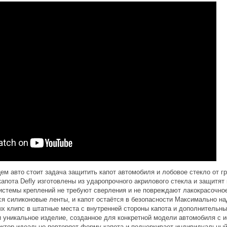
м авто стоит задача защитить капот автомобиля и лобовое стекло от г
апота Defly изготовлены из ударопрочного акрилового стекла и защитят
истемы креплений не требуют сверления и не повреждают лакокрасочное
ся силиконовые ленты, и капот остаётся в безопасности Максимально н
ых клипс в штатные места с внутренней стороны капота и дополнительн
и уникальное изделие, созданное для конкретной модели автомобиля с 
ктор идеально повторяет форму капота и подчеркивает индивидуальный