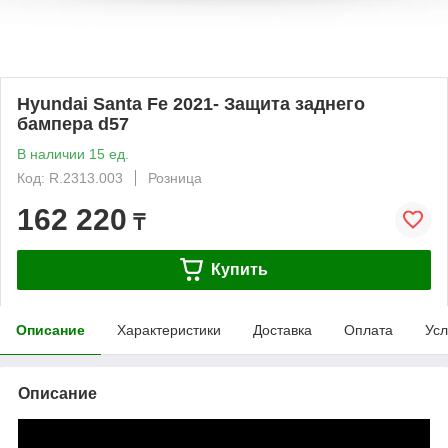
Hyundai Santa Fe 2021- Защита заднего
бампера d57
В наличии 15 ед.
Код: R.2313.003
Розница
162 220
₸
Купить
Описание
Характеристики
Доставка
Оплата
Усл
Описание