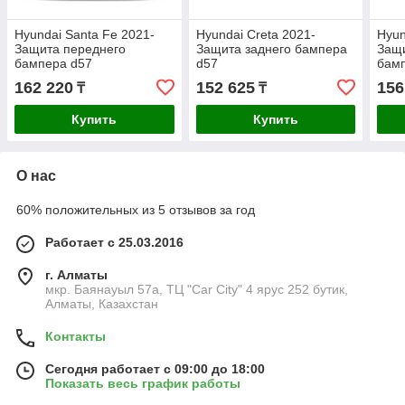
Hyundai Santa Fe 2021-
Hyundai Creta 2021-
Hyun
Защита переднего
Защита заднего бампера
Защи
бампера d57
d57
бам
162 220
152 625
156
₸
₸
Купить
Купить
О нас
60% положительных из 5 отзывов за год
Работает с 25.03.2016
г. Алматы
мкр. Баянауыл 57а, ТЦ "Car Сity" 4 ярус 252 бутик,
Алматы, Казахстан
Контакты
Сегодня работает с 09:00 до 18:00
Показать весь график работы